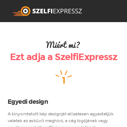
Miért mi?
Ezt adja a SzelfiExpressz
1
Egyedi design
A kinyomtatott kép designját előzetesen egyeztetjük
veletek az esküvői meghívó, a cég logójának vagy