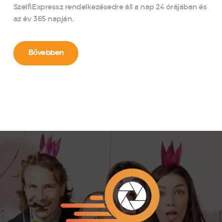
SzelfiExpressz rendelkezésedre áll a nap 24 órájában és
az év 365 napján.
Bővebben