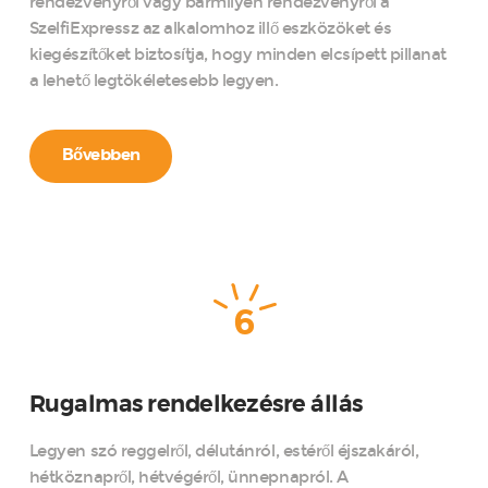
rendezvényről vagy bármilyen rendezvényről a
SzelfiExpressz az alkalomhoz illő eszközöket és
kiegészítőket biztosítja, hogy minden elcsípett pillanat
a lehető legtökéletesebb legyen.
Bővebben
6
Rugalmas rendelkezésre állás
Legyen szó reggelről, délutánról, estéről éjszakáról,
hétköznapről, hétvégéről, ünnepnapról. A