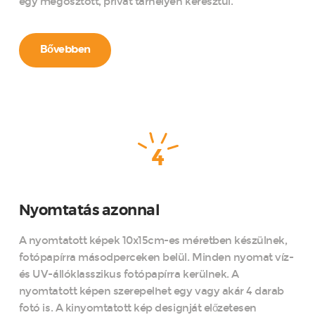
egy megosztott, privát tárhelyen keresztül.
Bővebben
4
Nyomtatás azonnal
A nyomtatott képek 10x15cm-es méretben készülnek,
fotópapírra másodperceken belül. Minden nyomat víz-
és UV-állóklasszikus fotópapírra kerülnek. A
nyomtatott képen szerepelhet egy vagy akár 4 darab
fotó is. A kinyomtatott kép designját előzetesen