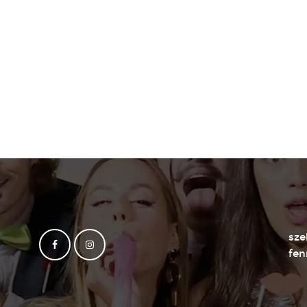
sze
fen