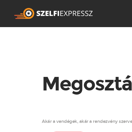
Megosztá
Akár a vendégek, akár a rendezvény szervez