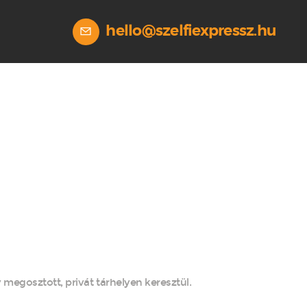
hello@szelfiexpressz.hu
 megosztott, privát tárhelyen keresztül.