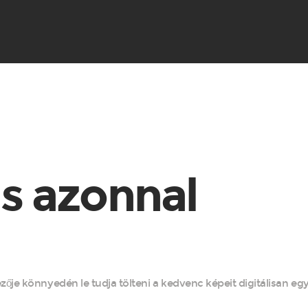
s azonnal
ője könnyedén le tudja tölteni a kedvenc képeit digitálisan egy