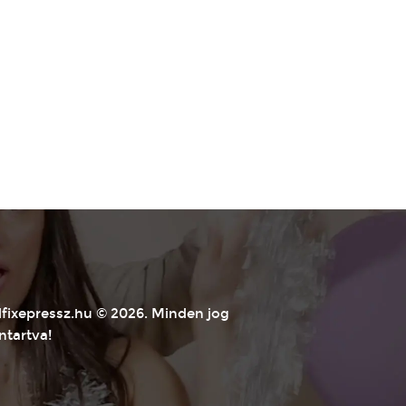
lfixepressz.hu
© 2026. Minden jog
ntartva!