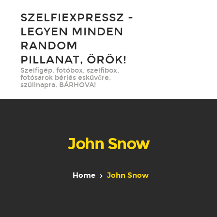
SZELFIEXPRESSZ -
LEGYEN MINDEN
RANDOM
PILLANAT, ÖRÖK!
Szelfigép, fotóbox, szelfibox,
fotósarok bérlés esküvőre,
szülinapra, BÁRHOVA!
John Snow
Home
John Snow